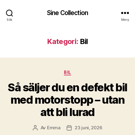
Sine Collection
Sök
Meny
Kategori:
Bil
Kategorier
BIL
Så säljer du en defekt bil
med motorstopp – utan
att bli lurad
Av
Emma
23 juni, 2026
Inläggsförfattare
Inläggsdatum